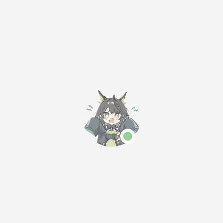
件，然后我们提取里面的boot.img
2.手机端面具修补boot
1.把boot.img复制到手机根目录
2.手机安装
Magisk
面具并打开，点击安装→选择并修补一个文
件→找到手机中的boot.img文件→开始→等待修补完成然后你